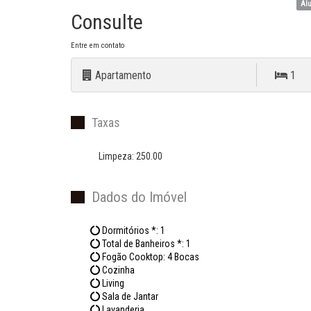
Alu
Consulte
Entre em contato
Apartamento
1
Taxas
Limpeza: 250.00
Dados do Imóvel
Dormitórios *: 1
Total de Banheiros *: 1
Fogão Cooktop: 4 Bocas
Cozinha
Living
Sala de Jantar
Lavanderia