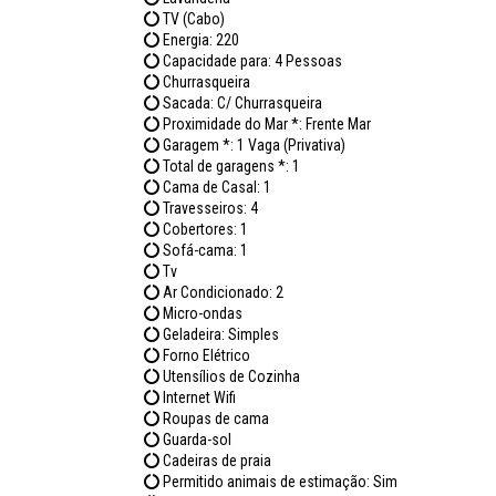
TV (Cabo)
Energia: 220
Capacidade para: 4 Pessoas
Churrasqueira
Sacada: C/ Churrasqueira
Proximidade do Mar *: Frente Mar
Garagem *: 1 Vaga (Privativa)
Total de garagens *: 1
Cama de Casal: 1
Travesseiros: 4
Cobertores: 1
Sofá-cama: 1
Tv
Ar Condicionado: 2
Micro-ondas
Geladeira: Simples
Forno Elétrico
Utensílios de Cozinha
Internet Wifi
Roupas de cama
Guarda-sol
Cadeiras de praia
Permitido animais de estimação: Sim