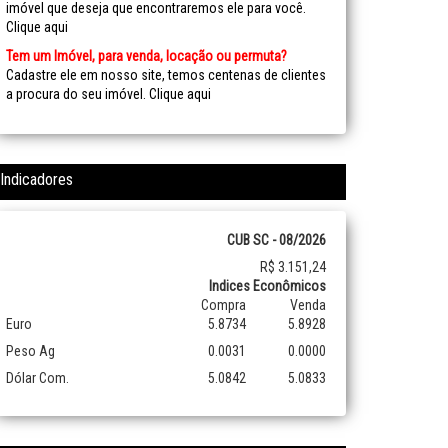
imóvel que deseja que encontraremos ele para você.
Clique aqui
Tem um Imóvel, para venda, locação ou permuta?
Cadastre ele em nosso site, temos centenas de clientes
a procura do seu imóvel.
Clique aqui
Indicadores
CUB SC - 08/2026
R$ 3.151,24
Indices Econômicos
Compra
Venda
Euro
5.8734
5.8928
Peso Ag
0.0031
0.0000
Dólar Com.
5.0842
5.0833