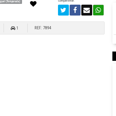
Compartilhar:
guel (Temporada)
REF.: 7894
1