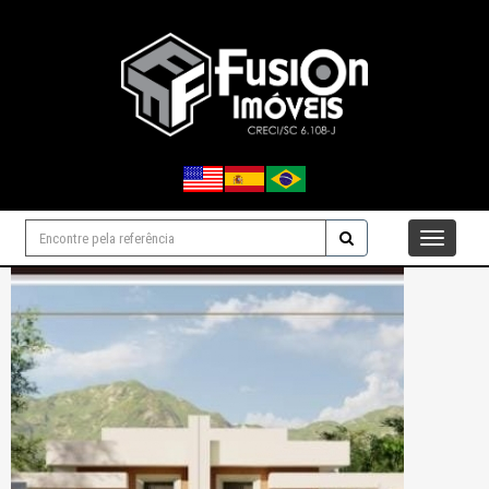
Navegaçåo